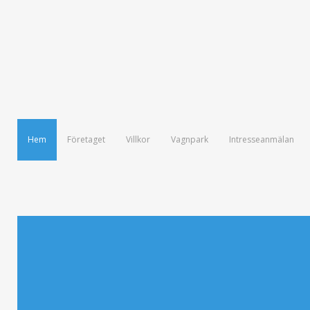
Hem
Företaget
Villkor
Vagnpark
Intresseanmälan